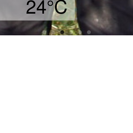
24°C
Hier finden Sie alle Infos zum
Vorbereitungskurs für die
bayerische Fischerprüfung !
Hier lang !
Rezepte