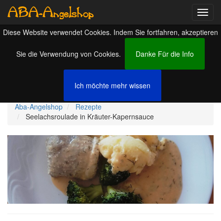
ABA-Angelshop
Aufkl
Navig
Diese Website verwendet Cookies. Indem Sie fortfahren, akzeptieren
Seelachsroulade in
Sie die Verwendung von Cookies.
Danke Für die Info
Kräuter-Kapernsauce
Ich möchte mehr wissen
Aba-Angelshop
Rezepte
Seelachsroulade in Kräuter-Kapernsauce