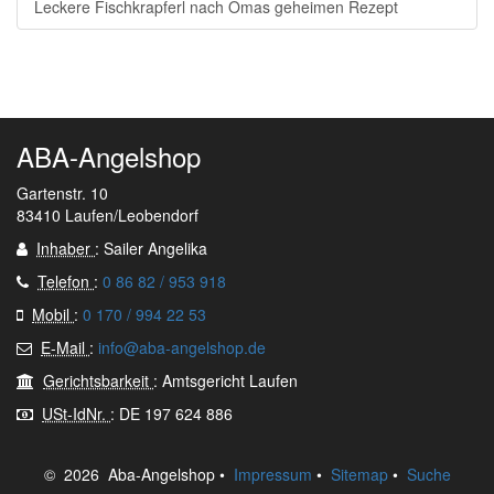
Leckere Fischkrapferl nach Omas geheimen Rezept
ABA-Angelshop
Gartenstr. 10
83410 Laufen/Leobendorf
Inhaber
: Sailer Angelika
Telefon
:
0 86 82 / 953 918
Mobil
:
0 170 / 994 22 53
E-Mail
:
info@aba-angelshop.de
Gerichtsbarkeit
: Amtsgericht Laufen
USt-IdNr.
: DE 197 624 886
© 2026 Aba-Angelshop •
Impressum
•
Sitemap
•
Suche